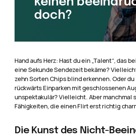
keinen beeindru
doch?
Hand aufs Herz: Hast du ein „Talent“, das b
eine Sekunde Sendezeit bekäme? Vielleicht
zehn Sorten Chips blind erkennen. Oder d
rückwärts Einparken mit geschlossenen Auge
unspektakulär? Vielleicht. Aber manchmal s
Fähigkeiten, die einen Flirt erst richtig ch
Die Kunst des Nicht-Bee