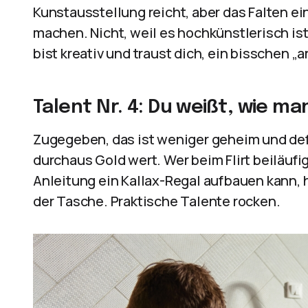
Kunstausstellung reicht, aber das Falten e
machen. Nicht, weil es hochkünstlerisch ist,
bist kreativ und traust dich, ein bisschen „a
Talent Nr. 4: Du weißt, wie m
Zugegeben, das ist weniger geheim und defin
durchaus Gold wert. Wer beim Flirt beiläufig
Anleitung ein Kallax-Regal aufbauen kann,
der Tasche. Praktische Talente rocken.