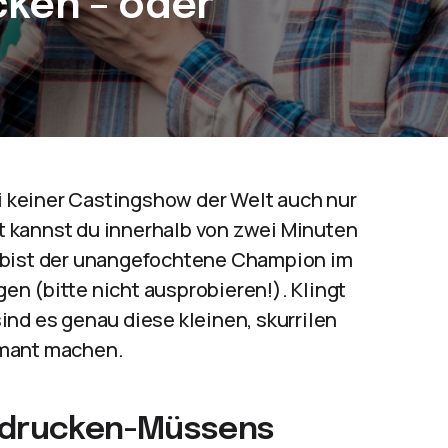
cken – oder
ei keiner Castingshow der Welt auch nur
 kannst du innerhalb von zwei Minuten
u bist der unangefochtene Champion im
n (bitte nicht ausprobieren!). Klingt
ind es genau diese kleinen, skurrilen
armant machen.
indrucken-Müssens