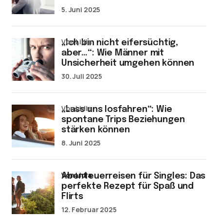
5. Juni 2025
von Lidia
„Ich bin nicht eifersüchtig,
aber…“: Wie Männer mit
Unsicherheit umgehen können
30. Juli 2025
von Lidia
„Lass uns losfahren“: Wie
spontane Trips Beziehungen
stärken können
8. Juni 2025
von Lidia
Abenteuerreisen für Singles: Das
perfekte Rezept für Spaß und
Flirts
12. Februar 2025