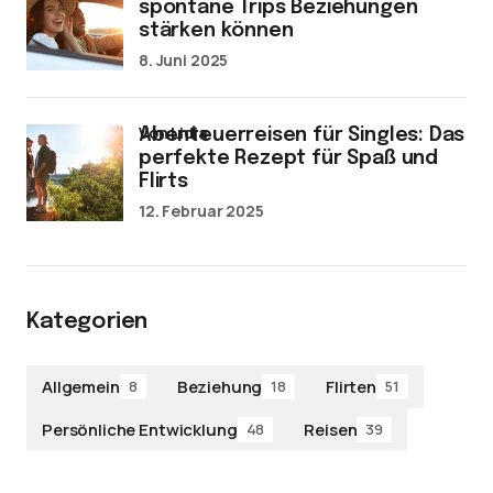
spontane Trips Beziehungen
stärken können
8. Juni 2025
von Lidia
Abenteuerreisen für Singles: Das
perfekte Rezept für Spaß und
Flirts
12. Februar 2025
Kategorien
Allgemein
Beziehung
Flirten
8
18
51
Persönliche Entwicklung
Reisen
48
39