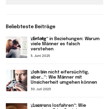
Beliebteste Beiträge
von Lidia
„Erfolg“ in Beziehungen: Warum
viele Männer es falsch
verstehen
5. Juni 2025
von Lidia
„Ich bin nicht eifersüchtig,
aber…“: Wie Männer mit
Unsicherheit umgehen können
30. Juli 2025
von Lidia
„Lass uns losfahren“: Wie