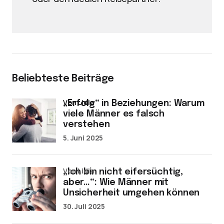
Beliebteste Beiträge
von Lidia
„Erfolg“ in Beziehungen: Warum
viele Männer es falsch
verstehen
5. Juni 2025
von Lidia
„Ich bin nicht eifersüchtig,
aber…“: Wie Männer mit
Unsicherheit umgehen können
30. Juli 2025