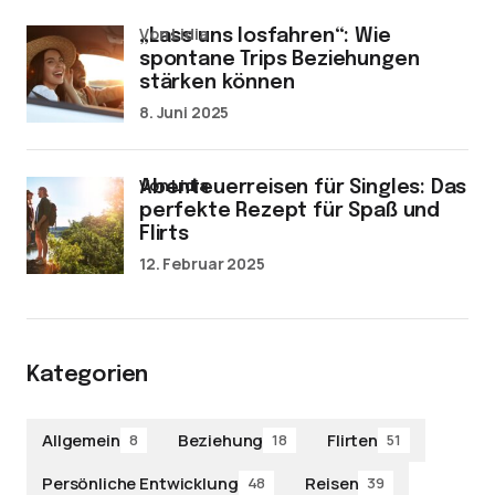
von Lidia
„Lass uns losfahren“: Wie
spontane Trips Beziehungen
stärken können
8. Juni 2025
von Lidia
Abenteuerreisen für Singles: Das
perfekte Rezept für Spaß und
Flirts
12. Februar 2025
Kategorien
Allgemein
Beziehung
Flirten
8
18
51
Persönliche Entwicklung
Reisen
48
39