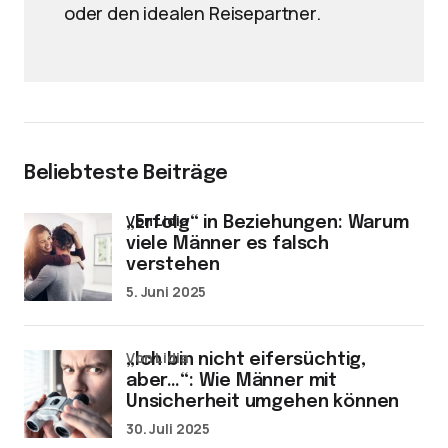
oder den idealen Reisepartner.
Beliebteste Beiträge
von Lidia
„Erfolg“ in Beziehungen: Warum
viele Männer es falsch
verstehen
5. Juni 2025
von Lidia
„Ich bin nicht eifersüchtig,
aber…“: Wie Männer mit
Unsicherheit umgehen können
30. Juli 2025