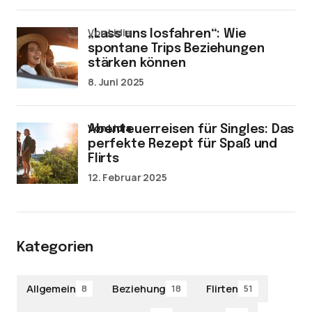
von Lidia
„Lass uns losfahren“: Wie
spontane Trips Beziehungen
stärken können
8. Juni 2025
von Lidia
Abenteuerreisen für Singles: Das
perfekte Rezept für Spaß und
Flirts
12. Februar 2025
Kategorien
Allgemein
Beziehung
Flirten
8
18
51