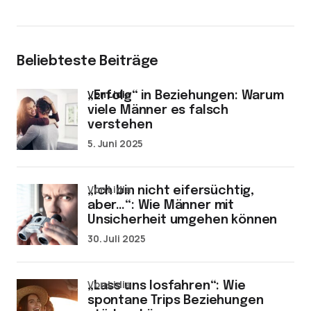
Beliebteste Beiträge
von Lidia
„Erfolg“ in Beziehungen: Warum
viele Männer es falsch
verstehen
5. Juni 2025
von Lidia
„Ich bin nicht eifersüchtig,
aber…“: Wie Männer mit
Unsicherheit umgehen können
30. Juli 2025
von Lidia
„Lass uns losfahren“: Wie
spontane Trips Beziehungen