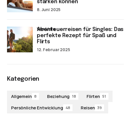
stärken können
8. Juni 2025
von Lidia
Abenteuerreisen für Singles: Das
perfekte Rezept für Spaß und
Flirts
12. Februar 2025
Kategorien
Allgemein
Beziehung
Flirten
8
18
51
Persönliche Entwicklung
Reisen
48
39