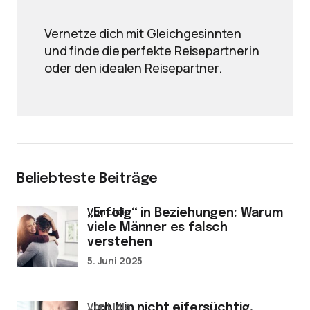
Vernetze dich mit Gleichgesinnten
und finde die perfekte Reisepartnerin
oder den idealen Reisepartner.
Beliebteste Beiträge
von Lidia
„Erfolg“ in Beziehungen: Warum
viele Männer es falsch
verstehen
5. Juni 2025
von Lidia
„Ich bin nicht eifersüchtig,