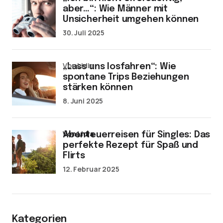
aber…“: Wie Männer mit
Unsicherheit umgehen können
30. Juli 2025
von Lidia
„Lass uns losfahren“: Wie
spontane Trips Beziehungen
stärken können
8. Juni 2025
von Lidia
Abenteuerreisen für Singles: Das
perfekte Rezept für Spaß und
Flirts
12. Februar 2025
Kategorien