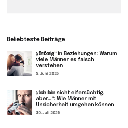
Beliebteste Beiträge
von Lidia
„Erfolg“ in Beziehungen: Warum
viele Männer es falsch
verstehen
5. Juni 2025
von Lidia
„Ich bin nicht eifersüchtig,
aber…“: Wie Männer mit
Unsicherheit umgehen können
30. Juli 2025