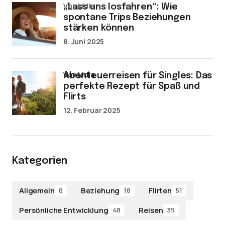
von Lidia
„Lass uns losfahren“: Wie
spontane Trips Beziehungen
stärken können
8. Juni 2025
von Lidia
Abenteuerreisen für Singles: Das
perfekte Rezept für Spaß und
Flirts
12. Februar 2025
Kategorien
Allgemein
Beziehung
Flirten
8
18
51
Persönliche Entwicklung
Reisen
48
39