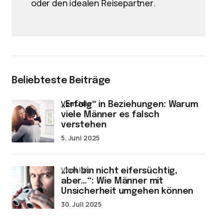
oder den idealen Reisepartner.
Beliebteste Beiträge
von Lidia
„Erfolg“ in Beziehungen: Warum
viele Männer es falsch
verstehen
5. Juni 2025
von Lidia
„Ich bin nicht eifersüchtig,
aber…“: Wie Männer mit
Unsicherheit umgehen können
30. Juli 2025