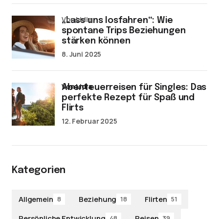
von Lidia
„Lass uns losfahren“: Wie
spontane Trips Beziehungen
stärken können
8. Juni 2025
von Lidia
Abenteuerreisen für Singles: Das
perfekte Rezept für Spaß und
Flirts
12. Februar 2025
Kategorien
Allgemein
Beziehung
Flirten
8
18
51
Persönliche Entwicklung
Reisen
48
39