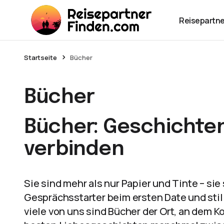
Reisepartne
Startseite
Bücher
Bücher
Bücher: Geschichten
verbinden
Sie sind mehr als nur Papier und Tinte – si
Gesprächsstarter beim ersten Date und still
viele von uns sind Bücher der Ort, an dem 