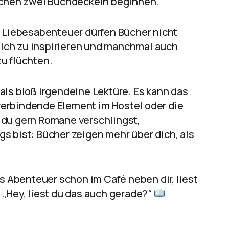
chen zwei Buchdeckeln beginnen.
d Liebesabenteuer dürfen Bücher nicht
 dich zu inspirieren und manchmal auch
u flüchten.
als bloß irgendeine Lektüre. Es kann das
erbindende Element im Hostel oder die
 du gern Romane verschlingst,
s bist: Bücher zeigen mehr über dich, als
es Abenteuer schon im Café neben dir, liest
 „Hey, liest du das auch gerade?“