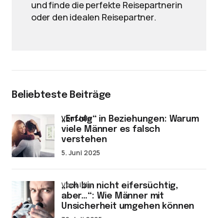
und finde die perfekte Reisepartnerin
oder den idealen Reisepartner.
Beliebteste Beiträge
von Lidia
„Erfolg“ in Beziehungen: Warum
viele Männer es falsch
verstehen
5. Juni 2025
von Lidia
„Ich bin nicht eifersüchtig,
aber…“: Wie Männer mit
Unsicherheit umgehen können