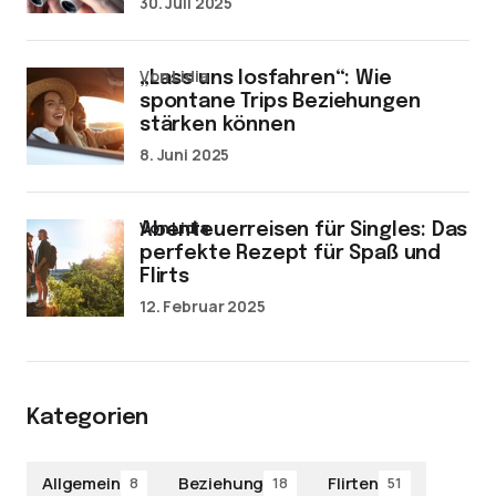
30. Juli 2025
von Lidia
„Lass uns losfahren“: Wie
spontane Trips Beziehungen
stärken können
8. Juni 2025
von Lidia
Abenteuerreisen für Singles: Das
perfekte Rezept für Spaß und
Flirts
12. Februar 2025
Kategorien
Allgemein
Beziehung
Flirten
8
18
51