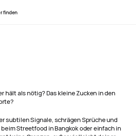
r finden
r hält als nötig? Das kleine Zucken in den
orte?
er subtilen Signale, schrägen Sprüche und
 beim Streetfood in Bangkok oder einfach in