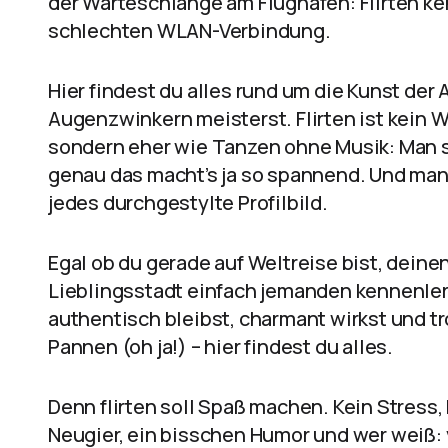
der Warteschlange am Flughafen: Flirten ken
schlechten WLAN-Verbindung.
Hier findest du alles rund um die Kunst der
Augenzwinkern meisterst. Flirten ist kein
sondern eher wie Tanzen ohne Musik: Man sp
genau das macht’s ja so spannend. Und man
jedes durchgestylte Profilbild.
Egal ob du gerade auf Weltreise bist, deine
Lieblingsstadt einfach jemanden kennenlerne
authentisch bleibst, charmant wirkst und tr
Pannen (oh ja!) – hier findest du alles.
Denn flirten soll Spaß machen. Kein Stress,
Neugier, ein bisschen Humor und wer weiß: 